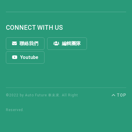
CONNECT WITH US
聯絡我們
編輯團隊
Youtube
TOP
©2022 by Auto Future 車未來. All Right
Reserved.