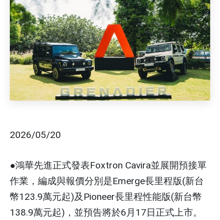
2026/05/20
●鴻華先進正式發表Foxtron Cavira並展開預接單
作業，編成與報價分別是Emerge長里程版(新台
幣123.9萬元起)及Pioneer長里程性能版(新台幣
138.9萬元起)，並預告將於6月17日正式上市。