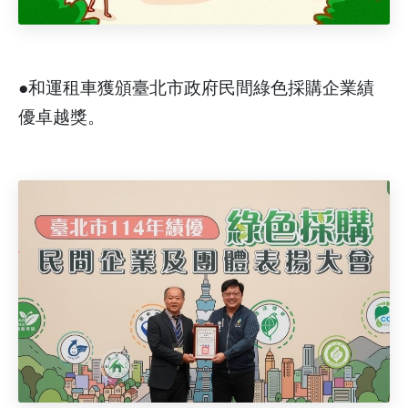
●和運租車獲頒臺北市政府民間綠色採購企業績
優卓越獎。