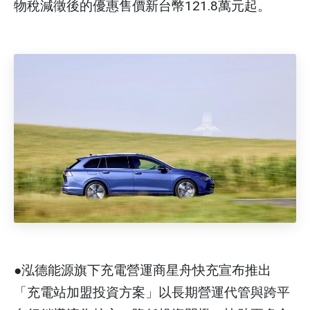
物稅減徵後的優惠售價新台幣121.8萬元起。
●泓德能源旗下充電營運商星舟快充宣布推出
「充電站加盟投資方案」以長期營運代管與跨平