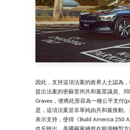
因此，支持這項法案的政界人士認為，E
提出法案的密蘇里州共和黨眾議員、同
Graves，便將此形容為一種公平支付(payi
是，這項法案並非單純由共和黨推動。來自
表示支持，使得《Build America 
也反映出，美國兩黨雖然在能源轉型方