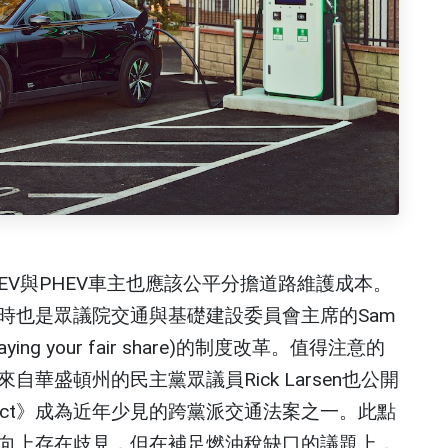
V與PHEV車主也應該公平分擔道路維護成本。
時也是眾議院交通與基礎建設委員會主席的Sam
ng your fair share)的制度改革。值得注意的
華盛頓州的民主黨眾議員Rick Larsen也公開
250 Act》成為近年少見的跨黨派交通法案之一。此點
向上存在歧見，但在補足燃油稅缺口的議題上，