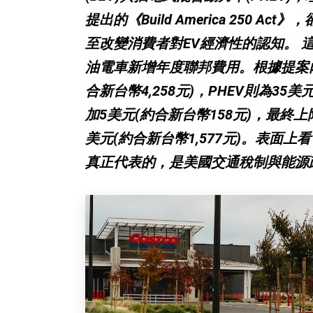
提出的《Build America 250
至改變消費者對EV經濟性的認知。 
油電車新增年度聯邦費用。根據提案內
合新台幣4,258元)，PHEV則為35
加5美元(約合新台幣158元)，最終上限
美元(約合新台幣1,577元)。表面
真正代表的，是美國交通稅制與能源