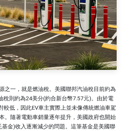
源之一，就是燃油稅。美國聯邦汽油稅目前約為
油稅則約為24美分(約合新台幣7.57元)。由於電
相對較低，因此EV車主實際上並未像傳統燃油車駕
本。隨著電動車銷量逐年提升，美國政府也開始
高速公路信託基金)收入逐漸減少的問題。這筆基金是美國聯