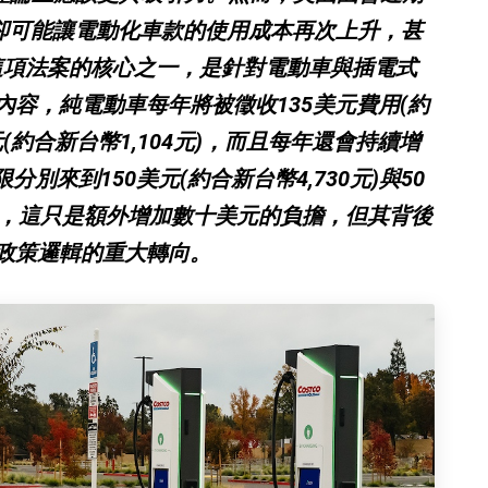
 Act》，卻可能讓電動化車款的使用成本再次上升，甚
這項法案的核心之一，是針對電動車與插電式
容，純電動車每年將被徵收135美元費用(約
美元(約合新台幣1,104元)，而且每年還會持續增
分別來到150美元(約合新台幣4,730元)與50
上看，這只是額外增加數十美元的負擔，但其背後
政策邏輯的重大轉向。