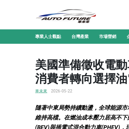
專業人士觀點
台灣產業
市場營銷
美國準備徵收電動
消費者轉向選擇油
車未來
2026-05-22
隨著中東局勢持續動盪，全球能源市
維持高檔。在燃油成本壓力居高不下
(BEV)與插電式混合動力車(PHE