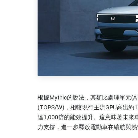
根據Mythic的說法，其類比處理單元(
(TOPS/W)，相較現行主流GPU高
達1,000倍的能效提升。這意味著未
力支撐，進一步釋放電動車在續航與熱