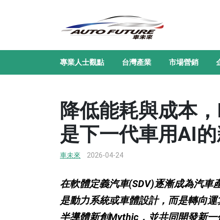
專業人士觀點
台灣產業
市場營銷
降低能耗與成本，H
是下一代車用AI
車未來
2026-04-24
在軟體定義汽車(SDV)逐漸成為汽
是動力系統或車體設計，而是轉向運算
半導體新創Mythic，並共同開發新