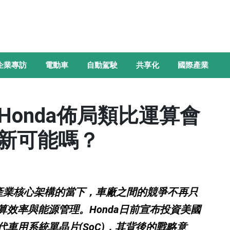
企業專訪
電動車
自動駕駛
共享化
國際產業
onda佈局類比運算會
的新可能嗎？
車產業核心架構的當下，車廠之間的競爭不再只
效率與能源管理。Honda日前宣布投資美國
一代車用系統單晶片(SoC)，其背後的戰略意