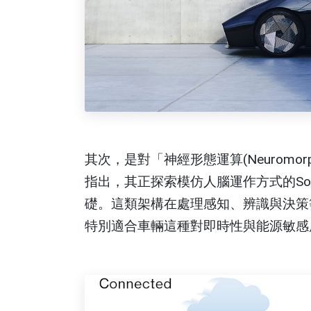
其次，是對「神經形態運算(Neuromorph
指出，其正探索模仿人腦運作方式的SoC
礎。這類架構在處理感知、辨識與決策
特別適合車輛這種對即時性與能源敏感