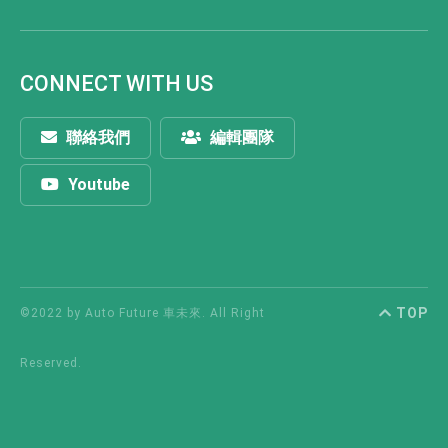
CONNECT WITH US
聯絡我們
編輯團隊
Youtube
TOP
©2022 by Auto Future 車未來. All Right
Reserved.