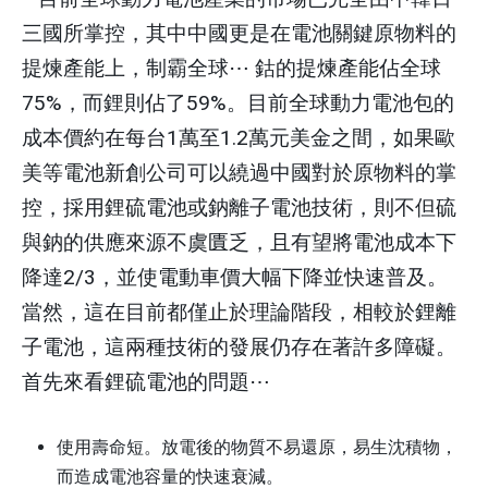
三國所掌控，其中中國更是在電池關鍵原物料的
提煉產能上，制霸全球
⋯
鈷的提煉產能佔全球
75%
，而鋰則佔了
59%
。目前全球動力電池包的
成本價約在每台
1
萬至
1.2
萬元美金之間，如果歐
美等電池新創公司可以繞過中國對於原物料的掌
控，採用鋰硫電池或鈉離子電池技術，則不但硫
與鈉的供應來源不虞匱乏，且有望將電池成本下
降達
2/3
，並使電動車價大幅下降並快速普及。
當然，這在目前都僅止於理論階段，相較於鋰離
子電池，這兩種技術的發展仍存在著許多障礙。
首先來看鋰硫電池的問題
⋯
使用壽命短。放電後的物質不易還原，易生沈積物，
而造成電池容量的快速衰減。