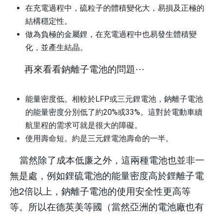
在充電過程中，硫粒子的體積變化大，易損及正極的
結構穩定性。
做為負極的金屬鋰，在充電過程中也易發生體積變
化，並產生結晶。
再來看看鈉離子電池的問題
⋯
能量密度低。相較於
LFP
或三元鋰電池，鈉離子電池
的能量密度分別低了約
20%
或
33%
。這對於電動車續
航里程的需求可就是很大的障礙。
使用壽命短。約是三元鋰電池壽命的一半。
當然除了成本低廉之外，這兩種電池也並非一
無是處，例如鋰硫電池的能量密度高於鋰離子電
池
2
倍以上，鈉離子電池的使用安全性更高等
等。所以在德英美等國（當然亞洲的電池廠也有